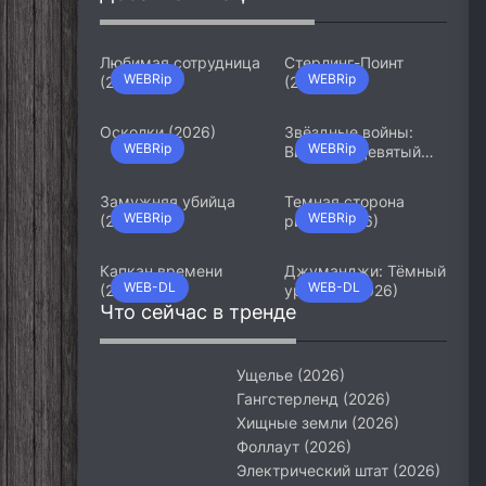
Любимая сотрудница
Стерлинг-Поинт
WEBRip
WEBRip
(2026)
(2026)
Осколки (2026)
Звёздные войны:
WEBRip
WEBRip
Видения. Девятый
джедай (2026)
Замужняя убийца
Темная сторона
WEBRip
WEBRip
(2026)
ринга (2026)
Капкан времени
Джуманджи: Тёмный
WEB-DL
WEB-DL
(2026)
уровень (2026)
Что сейчас в тренде
Ущелье (2026)
Гангстерленд (2026)
Хищные земли (2026)
Фоллаут (2026)
Электрический штат (2026)