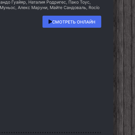
нандо Гуайяр, Наталия Родригес, Пако Тоус,
Муньос, Алекс Маруни, Майте Сандоваль, Rocío
СМОТРЕТЬ ОНЛАЙН