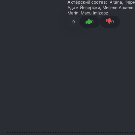
Актёрский состав:
Aitana, Фер
Адам Йезерски, Мигель Анхель 
Marín, Manu Imizcoz
0
0
0