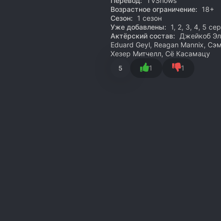
Перевод:
TVShows
Возрастное ограничение:
18+
Сезон:
1 сезон
Уже добавлены:
1, 2, 3, 4, 5 се
Актёрский состав:
Джейкоб Эло
Eduard Geyl, Reagan Mannix, Сэ
Хезер Митчелл, Сё Касамацу
1
1
5