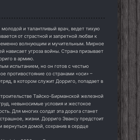
 молодой и талантливый врач, ведет тихую
вается от страстной и запретной любви к
овременно волнующим и мучительным. Мирное
ей нависает угроза войны. Страна призывает
рриго в армию.
ым испытанием, но он готов с честью
ое противостояние со странами «оси» –
тряд, в котором служит Дорриго, попадает в
а строительстве Тайско-Бирманской железной
 труд, невыносимые условия и жестокое
ть. Для многих солдат эта дорога станет
 страшное, жизни. Дорриго Эвансу предстоит
и вернуться домой, сохранив в сердце