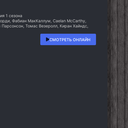
рия 1 сезона
рди, Фабиан МакКаллум, Caelan McCarthy,
м Парсонсон, Томас Везеролл, Киран Хайндс,
СМОТРЕТЬ ОНЛАЙН