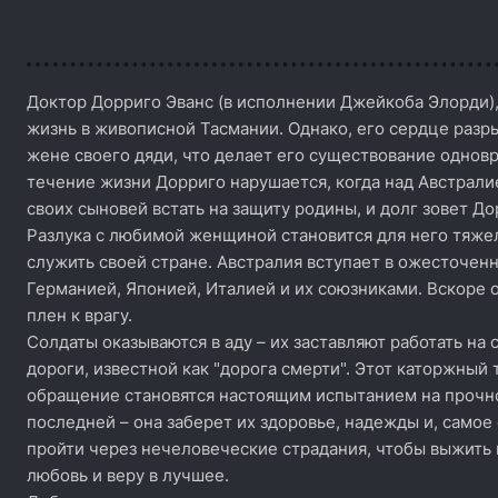
Доктор Дорриго Эванс (в исполнении Джейкоба Элорди),
жизнь в живописной Тасмании. Однако, его сердце разры
жене своего дяди, что делает его существование одн
течение жизни Дорриго нарушается, когда над Австрали
своих сыновей встать на защиту родины, и долг зовет До
Разлука с любимой женщиной становится для него тяжел
служить своей стране. Австралия вступает в ожесточенн
Германией, Японией, Италией и их союзниками. Вскоре о
плен к врагу.
Солдаты оказываются в аду – их заставляют работать н
дороги, известной как "дорога смерти". Этот каторжный
обращение становятся настоящим испытанием на прочнос
последней – она заберет их здоровье, надежды и, самое
пройти через нечеловеческие страдания, чтобы выжить 
любовь и веру в лучшее.