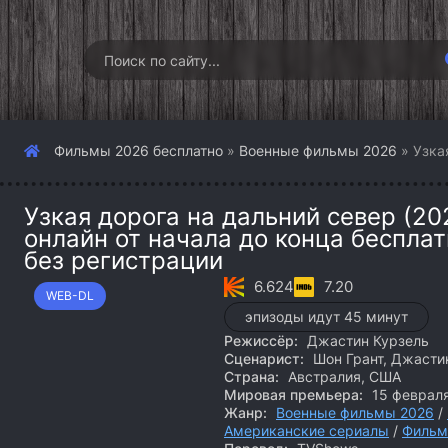
Фильмы 2026 бесплатно
»
Военные фильмы 2026
» Узка
Узкая дорога на дальний север (20
онлайн от начала до конца беспла
без регистрации
6.624
7.20
WEB-DL
эпизоды идут 45 минут
Режиссёр:
Джастин Курзель
Сценарист:
Шон Грант, Джастин
Страна:
Австралия, США
Мировая премьера:
15 феврал
Жанр:
Военные фильмы 2026
/
Американские сериалы
/
Фильм