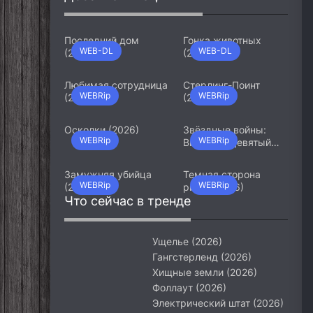
Последний дом
Гонка животных
WEB-DL
WEB-DL
(2026)
(2026)
Любимая сотрудница
Стерлинг-Поинт
WEBRip
WEBRip
(2026)
(2026)
Осколки (2026)
Звёздные войны:
WEBRip
WEBRip
Видения. Девятый
джедай (2026)
Замужняя убийца
Темная сторона
WEBRip
WEBRip
(2026)
ринга (2026)
Что сейчас в тренде
Ущелье (2026)
Гангстерленд (2026)
Хищные земли (2026)
Фоллаут (2026)
Электрический штат (2026)