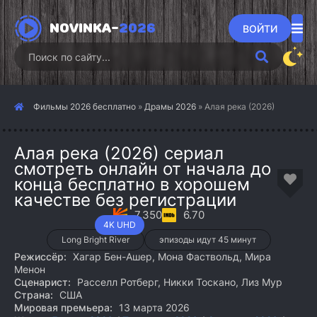
NOVINKA-
2026
ВОЙТИ
Фильмы 2026 бесплатно
»
Драмы 2026
» Алая река (2026)
Алая река (2026) сериал
смотреть онлайн от начала до
конца бесплатно в хорошем
качестве без регистрации
7.350
6.70
4K UHD
Long Bright River
эпизоды идут 45 минут
Режиссёр:
Хагар Бен-Ашер, Мона Фаствольд, Мира
Менон
Сценарист:
Расселл Ротберг, Никки Тоскано, Лиз Мур
Страна:
США
Мировая премьера:
13 марта 2026