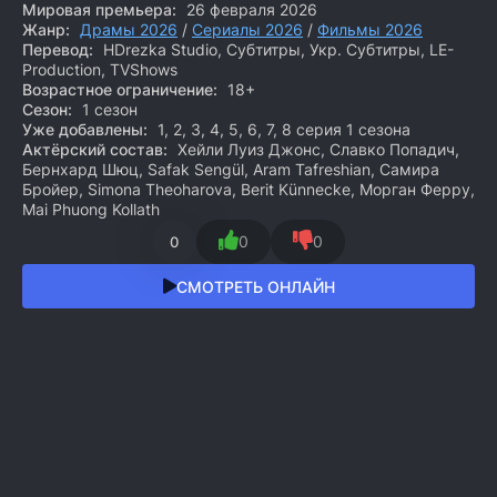
Мировая премьера:
26 февраля 2026
Жанр:
Драмы 2026
/
Сериалы 2026
/
Фильмы 2026
Перевод:
HDrezka Studio, Субтитры, Укр. Субтитры, LE-
Production, TVShows
Возрастное ограничение:
18+
Сезон:
1 сезон
Уже добавлены:
1, 2, 3, 4, 5, 6, 7, 8 серия 1 сезона
Актёрский состав:
Хейли Луиз Джонс, Славко Попадич,
Бернхард Шюц, Safak Sengül, Aram Tafreshian, Самира
Бройер, Simona Theoharova, Berit Künnecke, Морган Ферру,
Mai Phuong Kollath
0
0
0
СМОТРЕТЬ ОНЛАЙН