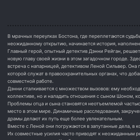
В мрачных переулках Бостона, где переплетаются судьб
неожиданному открытию, начинается история, наполне
Главный герой, опытный детектив Дэнни Рейган, решает
новую главу своей жизни в этом загадочном городе. Здес
встреча с напарницей, детективом Леной Сильвер. Она 
которой служат в правоохранительных органах, что доб
совместной работе.
Дэнни сталкивается с множеством вызовов: ему необход
коллективе, но и наладить отношения с сыном Шоном, ко
Проблемы отца и сына становятся неотъемлемой частью
место в этом мире. Динамичные расследования, закру
драмы делают их путь еще более увлекательным.
Вместе с Леной они погружаются в запутанные дела, в
Их совместные усилия часто приводят к неожиданным р