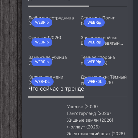
Любимая сотрудница
Стерлинг-Поинт
WEBRip
WEBRip
(2026)
(2026)
Осколки (2026)
Звёздные войны:
WEBRip
WEBRip
Видения. Девятый
джедай (2026)
Замужняя убийца
Темная сторона
WEBRip
WEBRip
(2026)
ринга (2026)
Капкан времени
Джуманджи: Тёмный
WEB-DL
WEB-DL
(2026)
уровень (2026)
Что сейчас в тренде
Ущелье (2026)
Гангстерленд (2026)
Хищные земли (2026)
Фоллаут (2026)
Электрический штат (2026)