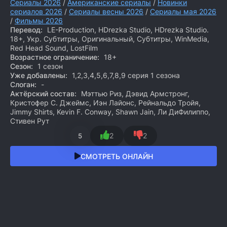
Сериалы 2026
/
Американские сериалы
/
Новинки
сериалов 2026
/
Сериалы весны 2026
/
Сериалы мая 2026
/
Фильмы 2026
Перевод:
LE-Production, HDrezka Studio, HDrezka Studio.
18+, Укр. Субтитры, Оригинальный, Субтитры, WinMedia,
Red Head Sound, LostFilm
Возрастное ограничение:
18+
Сезон:
1 сезон
Уже добавлены:
1,2,3,4,5,6,7,8,9 серия 1 сезона
Слоган:
-
Актёрский состав:
Мэттью Риз, Дэвид Армстронг,
Кристофер С. Джеймс, Иэн Лайонс, Рейнальдо Тройя,
Jimmy Shirts, Kevin F. Conway, Shawn Jain, Ли ДиФилиппо,
Стивен Рут
2
2
5
СМОТРЕТЬ ОНЛАЙН