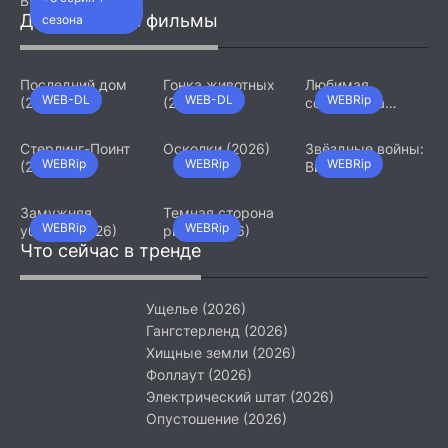
Видения.
Девятый джедай
Добавленные фильмы
сезона
(2026)
Последний дом
Гонка животных
Любимая
WEB-DL
WEB-DL
WEBRip
(2026)
(2026)
сотрудница
(2026)
Стерлинг-Поинт
Осколки (2026)
Звёздные войны:
WEBRip
WEBRip
WEBRip
(2026)
Видения.
Девятый джедай
(2026)
Замужняя
Темная сторона
WEBRip
WEBRip
убийца (2026)
ринга (2026)
Что сейчас в тренде
Ущелье (2026)
Гангстерленд (2026)
Хищные земли (2026)
Фоллаут (2026)
Электрический штат (2026)
Опустошение (2026)