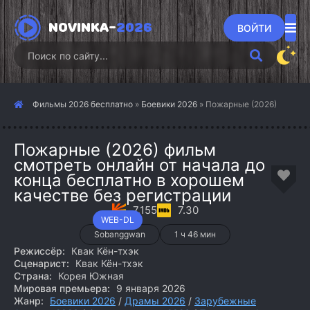
NOVINKA-
2026
ВОЙТИ
Фильмы 2026 бесплатно
»
Боевики 2026
» Пожарные (2026)
Пожарные (2026) фильм
смотреть онлайн от начала до
конца бесплатно в хорошем
качестве без регистрации
7.155
7.30
WEB-DL
Sobanggwan
1 ч 46 мин
Режиссёр:
Квак Кён-тхэк
Сценарист:
Квак Кён-тхэк
Страна:
Корея Южная
Мировая премьера:
9 января 2026
Жанр:
Боевики 2026
/
Драмы 2026
/
Зарубежные