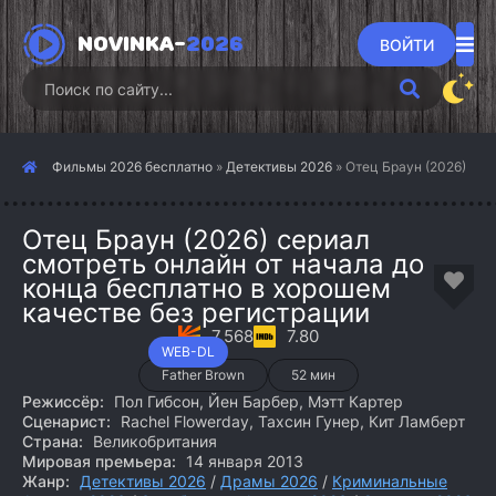
NOVINKA-
2026
ВОЙТИ
Фильмы 2026 бесплатно
»
Детективы 2026
» Отец Браун (2026)
Отец Браун (2026) сериал
смотреть онлайн от начала до
конца бесплатно в хорошем
качестве без регистрации
7.568
7.80
WEB-DL
Father Brown
52 мин
Режиссёр:
Пол Гибсон, Йен Барбер, Мэтт Картер
Сценарист:
Rachel Flowerday, Тахсин Гунер, Кит Ламберт
Страна:
Великобритания
Мировая премьера:
14 января 2013
Жанр:
Детективы 2026
/
Драмы 2026
/
Криминальные