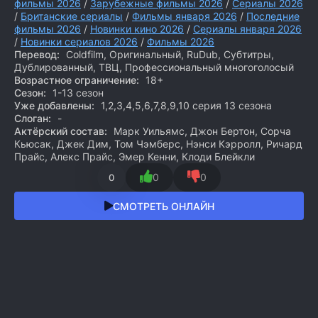
фильмы 2026
/
Зарубежные фильмы 2026
/
Сериалы 2026
/
Британские сериалы
/
Фильмы января 2026
/
Последние
фильмы 2026
/
Новинки кино 2026
/
Сериалы января 2026
/
Новинки сериалов 2026
/
Фильмы 2026
Перевод:
Coldfilm, Оригинальный, RuDub, Субтитры,
Дублированный, ТВЦ, Профессиональный многоголосый
Возрастное ограничение:
18+
Сезон:
1-13 сезон
Уже добавлены:
1,2,3,4,5,6,7,8,9,10 серия 13 сезона
Слоган:
-
Актёрский состав:
Марк Уильямс, Джон Бертон, Сорча
Кьюсак, Джек Дим, Том Чэмберс, Нэнси Кэрролл, Ричард
Прайс, Алекс Прайс, Эмер Кенни, Клоди Блейкли
0
0
0
СМОТРЕТЬ ОНЛАЙН