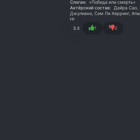
Слоган:
«Победа или смерть»
Актёрский состав:
Дайра Сао, 
Джулиано, Сэм Ли Херринг, Апа
Нг
1
2
3.3