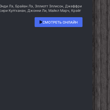
Энди Лэ, Брайан Лэ, Эллиотт Эллисон, Джеффри
сири Култханан, Джонни Ли, Майкл Марч, Крэйг
СМОТРЕТЬ ОНЛАЙН