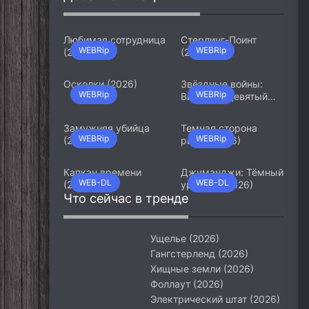
Любимая сотрудница
Стерлинг-Поинт
WEBRip
WEBRip
(2026)
(2026)
Осколки (2026)
Звёздные войны:
WEBRip
WEBRip
Видения. Девятый
джедай (2026)
Замужняя убийца
Темная сторона
WEBRip
WEBRip
(2026)
ринга (2026)
Капкан времени
Джуманджи: Тёмный
WEB-DL
WEB-DL
(2026)
уровень (2026)
Что сейчас в тренде
Ущелье (2026)
Гангстерленд (2026)
Хищные земли (2026)
Фоллаут (2026)
Электрический штат (2026)