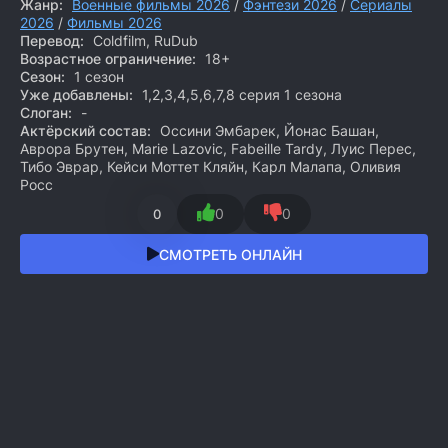
Жанр:
Военные фильмы 2026
/
Фэнтези 2026
/
Сериалы
2026
/
Фильмы 2026
Перевод:
Coldfilm, RuDub
Возрастное ограничение:
18+
Сезон:
1 сезон
Уже добавлены:
1,2,3,4,5,6,7,8 серия 1 сезона
Слоган:
-
Актёрский состав:
Оссини Эмбарек, Йонас Башан,
Аврора Брутен, Marie Lazovic, Fabeille Tardy, Луис Перес,
Тибо Эврар, Кейси Моттет Кляйн, Карл Малапа, Оливия
Росс
0
0
0
СМОТРЕТЬ ОНЛАЙН