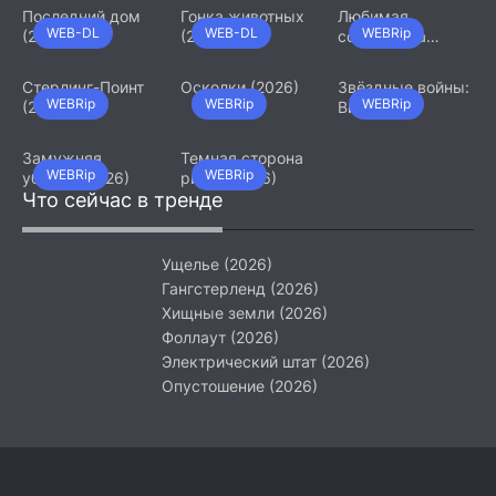
Последний дом
Гонка животных
Любимая
WEB-DL
WEB-DL
WEBRip
(2026)
(2026)
сотрудница
(2026)
Стерлинг-Поинт
Осколки (2026)
Звёздные войны:
WEBRip
WEBRip
WEBRip
(2026)
Видения.
Девятый джедай
(2026)
Замужняя
Темная сторона
WEBRip
WEBRip
убийца (2026)
ринга (2026)
Что сейчас в тренде
Ущелье (2026)
Гангстерленд (2026)
Хищные земли (2026)
Фоллаут (2026)
Электрический штат (2026)
Опустошение (2026)