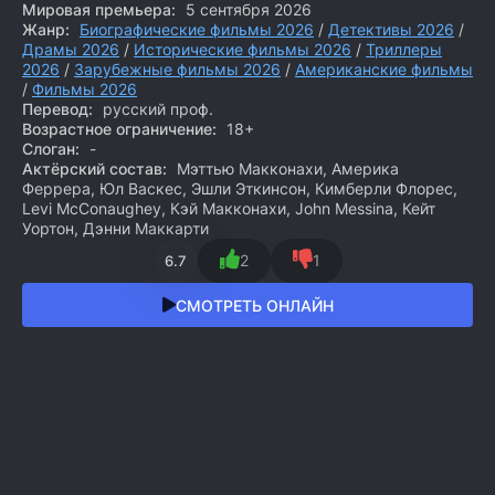
Мировая премьера:
5 сентября 2026
Жанр:
Биографические фильмы 2026
/
Детективы 2026
/
Драмы 2026
/
Исторические фильмы 2026
/
Триллеры
2026
/
Зарубежные фильмы 2026
/
Американские фильмы
/
Фильмы 2026
Перевод:
русский проф.
Возрастное ограничение:
18+
Слоган:
-
Актёрский состав:
Мэттью Макконахи, Америка
Феррера, Юл Васкес, Эшли Эткинсон, Кимберли Флорес,
Levi McConaughey, Кэй Макконахи, John Messina, Кейт
Уортон, Дэнни Маккарти
2
1
6.7
СМОТРЕТЬ ОНЛАЙН