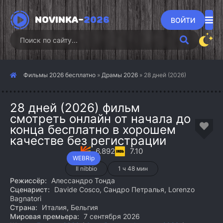
NOVINKA-
2026
ВОЙТИ
Фильмы 2026 бесплатно
»
Драмы 2026
» 28 дней (2026)
28 дней (2026) фильм
смотреть онлайн от начала до
конца бесплатно в хорошем
качестве без регистрации
6.892
7.10
WEBRip
Il nibbio
1 ч 48 мин
Режиссёр:
Алессандро Тонда
Сценарист:
Davide Cosco, Сандро Петралья, Lorenzo
Bagnatori
Страна:
Италия, Бельгия
Мировая премьера:
7 сентября 2026