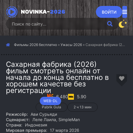
NOVINKA-
2026
ВОЙТИ
Фильмы 2026 бесплатно
»
Ужасы 2026
» Сахарная фабрика (2026)
Сахарная фабрика (2026)
фильм смотреть онлайн от
начала до конца бесплатно в
хорошем качестве без
регистрации
6.480
5.90
WEB-DL
Pabrik Gula
2 ч 13 мин
Режиссёр:
Ави Сурьяди
Сценарист:
Леле Лаила, SimpleMan
Страна:
Индонезия
Мировая премьера:
17 марта 2026