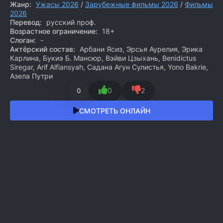
Жанр:
Ужасы 2026
/
Зарубежные фильмы 2026
/
Фильмы
2026
Перевод:
русский проф.
Возрастное ограничение:
18+
Слоган:
-
Актёрский состав:
Арбани Ясиз, Эрсья Аурелия, Эрика
Карлина, Букиэ Б. Мансюр, Вэйви Цзыхань, Benidictus
Siregar, Arif Alfiansyah, Садана Агун Сулистья, Yono Bakrie,
Азела Путри
0
2
0
СМОТРЕТЬ ОНЛАЙН