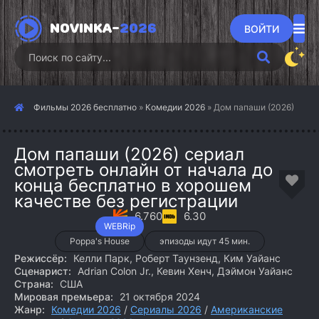
NOVINKA-
2026
ВОЙТИ
Фильмы 2026 бесплатно
»
Комедии 2026
» Дом папаши (2026)
Дом папаши (2026) сериал
смотреть онлайн от начала до
конца бесплатно в хорошем
качестве без регистрации
6.760
6.30
WEBRip
Poppa's House
эпизоды идут 45 мин.
Режиссёр:
Келли Парк, Роберт Таунзенд, Ким Уайанс
Сценарист:
Adrian Colon Jr., Кевин Хенч, Дэймон Уайанс
Страна:
США
Мировая премьера:
21 октября 2024
Жанр:
Комедии 2026
/
Сериалы 2026
/
Американские