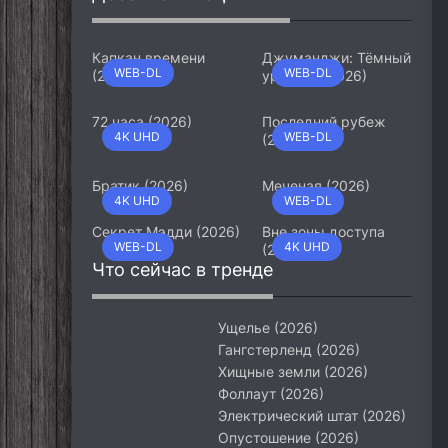
Капкан времени
Джуманджи: Тёмный
WEB-DL
WEB-DL
(2026)
уровень (2026)
72 часа (2026)
Последний рубеж
4K UHD
WEB-DL
(2026)
Братик (2026)
Меченая (2026)
4K UHD
WEB-DL
Секрет Мэдди (2026)
Вне зоны доступа
WEB-DL
4K UHD
(2026)
Что сейчас в тренде
Ущелье (2026)
Гангстерленд (2026)
Хищные земли (2026)
Фоллаут (2026)
Электрический штат (2026)
Опустошение (2026)