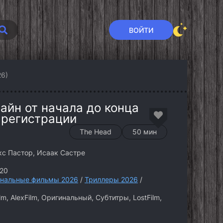
ВОЙТИ
26)
айн от начала до конца
 регистрации
The Head
50 мин
кс Пастор, Исаак Састре
20
нальные фильмы 2026
/
Триллеры 2026
/
lm, AlexFilm, Оригинальный, Субтитры, LostFilm,