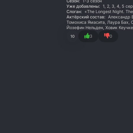
Сезон:
1-3 сезон
Уже добавлены:
1, 2, 3, 4, 5 с
Слоган:
«The Longest Night. The
Актёрский состав:
Александр В
Томохиса Ямасита, Лаура Бах,
Йозефин Нельден, Ховик Кеучк
3
0
10