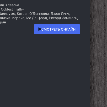
ерия 3 сезона
 Coldest Truth»
иллауме, Кэтрин О'Доннелли, Джон Линч,
 Оливия Моррис, Мо Данфорд, Рихард Заммель,
ерян
СМОТРЕТЬ ОНЛАЙН