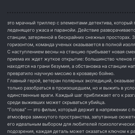
это мрачный триллер с элементами детектива, который 
леденящего ужаса и паранойи. Действие разворачивает
станции, затерянной в бескрайних снежных просторах. З
горизонтом, команда ученых оказывается в полной изоля
С наступлением весны на станцию прибывает новая смен
приема их ждет жуткое открытие: большинство членов 
находятся на грани безумия, а обстановка на станции на
превратило научную миссию в кровавую бойню.
Главный герой, ветеран полярных экспедиций, оказывает
только разобраться в произошедшем, но и выжить в усло
единственные враги. Каждый шаг приближает его к разгад
среди выживших может скрываться убийца.
"Голова" — это фильм, который держит в напряжении с 
атмосфера замкнутого пространства, запутанные сюже
его идеальным выбором для любителей психологически
подозрения, каждая деталь может оказаться ключом к раз