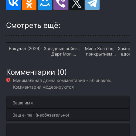
Смотреть ещё:
Бакудан (2026)
Звёздные войны.
Мисс Хон под
Хамнет:
Дарт Мол:
прикрытием
вдохн
Повелитель
(2026)
«Гамлет
теней (2026)
Комментарии (0)
Минимальная длина комментария - 50 знаков.
Комментарии модерируются