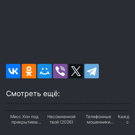
Смотреть ещё:
Мисс Хон под
Несомненной
Телефонные
Каждый
прикрытием
твой (2026)
мошенники
со 
(2026)
(2026)
собст
никчё