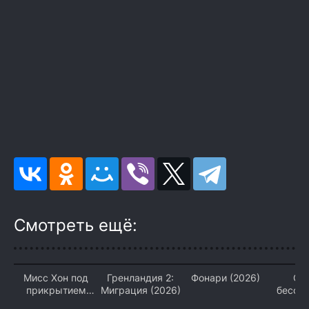
Смотреть ещё:
Мисс Хон под
Гренландия 2:
Фонари (2026)
Сп
прикрытием
Миграция (2026)
бессм
(2026)
(2