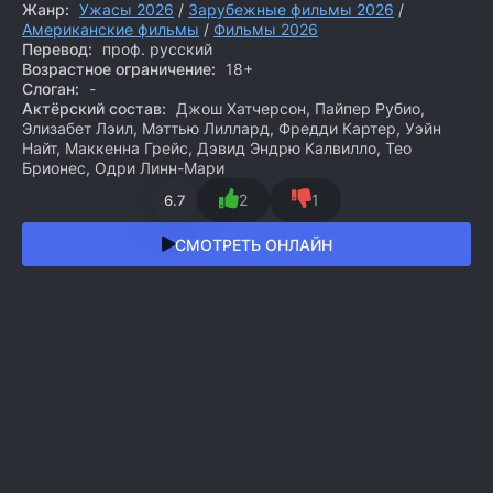
Жанр:
Ужасы 2026
/
Зарубежные фильмы 2026
/
Американские фильмы
/
Фильмы 2026
Перевод:
проф. русский
Возрастное ограничение:
18+
Слоган:
-
Актёрский состав:
Джош Хатчерсон, Пайпер Рубио,
Элизабет Лэил, Мэттью Лиллард, Фредди Картер, Уэйн
Найт, Маккенна Грейс, Дэвид Эндрю Калвилло, Тео
Брионес, Одри Линн-Мари
2
1
6.7
СМОТРЕТЬ ОНЛАЙН